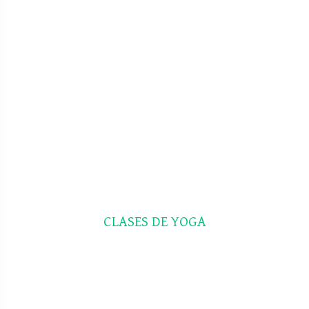
CLASES YOGA
AMPLIOS HORARIOS
Clases grupales
yoga
CLASES DE YOGA