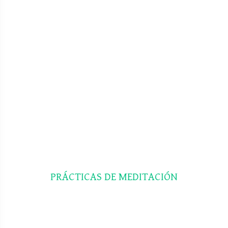
PRÁCTICAS DE
MEDITACIÓN
HORARIO MAÑANA Y TARDE
Meditación
(mindfulness),
PRÁCTICAS DE MEDITACIÓN