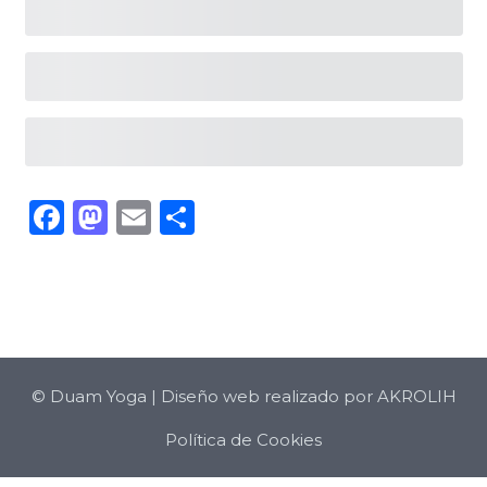
Facebook
Mastodon
Email
Compartir
©
Duam Yoga
| Diseño web realizado por
AKROLIH
Política de Cookies