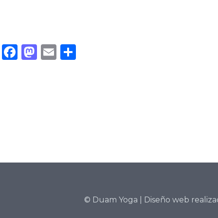
Facebook
Mastodon
Email
Compartir
©
Duam Yoga
| Diseño web realiz