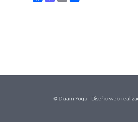
©
Duam Yoga
| Diseño web realiz