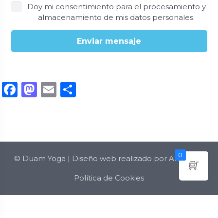
Doy mi consentimiento para el procesamiento y
almacenamiento de mis datos personales.
Enviar mensaje
Facebook
Mastodon
Email
Compartir
0
©
Duam Yoga
| Diseño web realizado por
AKROLIH
Política de Cookies