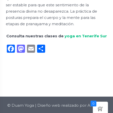
ser estable para que este sentimiento de la
presencia divina no desaparezca. La práctica de
posturas prepara el cuerpo y la mente para las
etapas de pranayama y meditación.
Consulta nuestras clases de
yoga en Tenerife Sur
Facebook
Mastodon
Email
Compartir
0
©
Duam Yoga
| Diseño web realizado por
AKROLIH