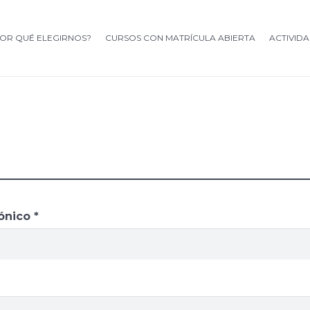
OR QUÉ ELEGIRNOS?
CURSOS CON MATRÍCULA ABIERTA
ACTIVID
Obligatorio
rónico
*