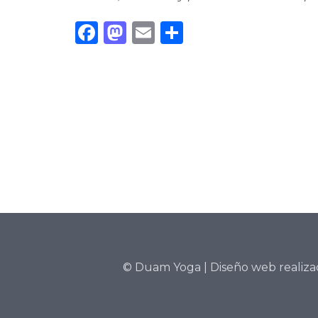
Facebook
Mastodon
Email
Compartir
©
Duam Yoga
| Diseño web realiz