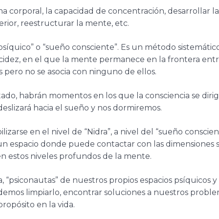
corporal, la capacidad de concentración, desarrollar l
erior, reestructurar la mente, etc.
quico” o “sueño consciente”. Es un método sistemático pa
dez, en el que la mente permanece en la frontera entre l
 pero no se asocia con ninguno de ellos.
do, habrán momentos en los que la consciencia se dirigirá
deslizará hacia el sueño y nos dormiremos.
bilizarse en el nivel de “Nidra”, a nivel del “sueño consc
n un espacio donde puede contactar con las dimensiones 
n estos niveles profundos de la mente.
“psiconautas” de nuestros propios espacios psíquicos y 
os limpiarlo, encontrar soluciones a nuestros problemas
ropósito en la vida.